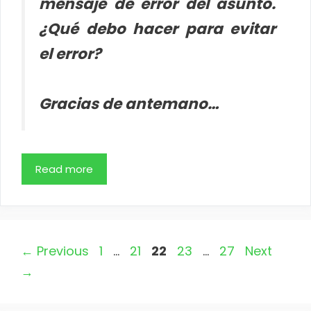
mensaje de error del asunto.
¿Qué debo hacer para evitar
el error?
Gracias de antemano…
Read more
Page
Page
Page
Page
Page
←
Previous
1
…
21
22
23
…
27
Next
→