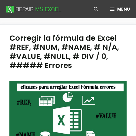
Skip
MENU
to
content
Corregir la fórmula de Excel
#REF, #NUM, #NAME, # N/A,
#VALUE, #NULL, # DIV / 0,
##### Errores